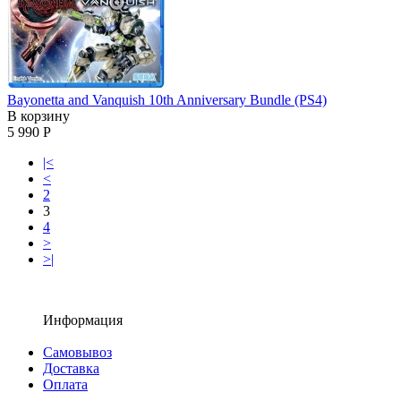
Bayonetta and Vanquish 10th Anniversary Bundle (PS4)
В корзину
5 990 Р
|<
<
2
3
4
>
>|
Информация
Самовывоз
Доставка
Оплата