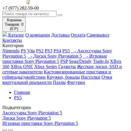
+7 (977) 282-59-00
Корзина
Товаров: 0
(0 Р)
Каталог
О компании
Доставка
Оплата
Самовывоз
Контакты
Категории
Nintendo
PS Vita
PS2
PS3
PS4
PS5
- Аксессуары Sony
Playstation 5
- Диски Sony Playstation 5
- Игровые
приставки Sony Playstation 5
PSP
Sega/Dendy
Trade-In
XBox
360
XBox ONE
Xbox Series
Гаджеты
Жесткие диски, SSD и
сетевые накопители
Кастомизированные приставки и
геймпады/джойстики
Кружки, бокалы
Настолки
Очки
виртуальной реальности
Пазлы
Фигурки
Главная
PS5
Подкатегории
Аксессуары Sony Playstation 5
Диски Sony Playstation 5
Игровые приставки Sony Playstation 5