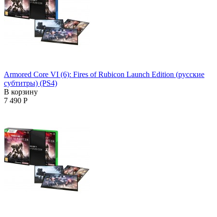
Armored Core VI (6): Fires of Rubicon Launch Edition (русские
субтитры) (PS4)
В корзину
7 490 Р