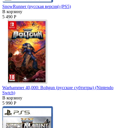
SnowRunner (русская версия) (PS5)
В корзину
5 490 Р
Warhammer 40,000: Boltgun (русские субтитры) (Nintendo
Swtch)
В корзину
5 990 Р