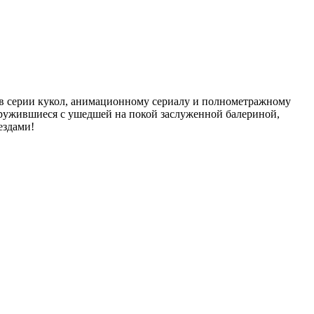
ов серии кукол, анимационному сериалу и полнометражному
одружившиеся с ушедшей на покой заслуженной балериной,
ездами!