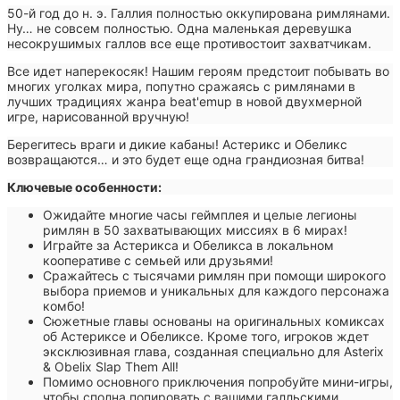
50-й год до н. э. Галлия полностью оккупирована римлянами.
Ну… не совсем полностью. Одна маленькая деревушка
несокрушимых галлов все еще противостоит захватчикам.
Все идет наперекосяк! Нашим героям предстоит побывать во
многих уголках мира, попутно сражаясь с римлянами в
лучших традициях жанра beat'emup в новой двухмерной
игре, нарисованной вручную!
Берегитесь враги и дикие кабаны! Астерикс и Обеликс
возвращаются… и это будет еще одна грандиозная битва!
Ключевые особенности:
Ожидайте многие часы геймплея и целые легионы
римлян в 50 захватывающих миссиях в 6 мирах!
Играйте за Астерикса и Обеликса в локальном
кооперативе с семьей или друзьями!
Сражайтесь с тысячами римлян при помощи широкого
выбора приемов и уникальных для каждого персонажа
комбо!
Сюжетные главы основаны на оригинальных комиксах
об Астериксе и Обеликсе. Кроме того, игроков ждет
эксклюзивная глава, созданная специально для Asterix
& Obelix Slap Them All!
Помимо основного приключения попробуйте мини-игры,
чтобы сполна попировать с вашими галльскими