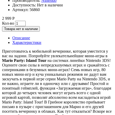
Производитель:
Nintendo
Доступность:
Нет в наличии
Артикул:
56860
2 999 Р
Кол-во
Товара нет в наличии
Описание
Характеристики
Приготовьтесь к мобильной вечеринке, которая уместится у
вас на ладони. Попробуйте увлекательнейшие мини-игры в
Mario Party: Island Tour
на системах линейки Nintendo 3DS!
Оцените свои силы в непредсказуемых играх и сражайтесь с
соперниками в безумных мини-играх! Семь новых игр, 80
новых мини-игр и куча уникальных режимов не дадут вам
заскучать в первой игре серии Mario Party на Nintendo 3DS, и
не важно, играете ли в одиночку или с друзьями! Простой и
понятный геймплей, функция «Загружаемая игра», благодаря
которой до четырех человек могут играть всего с одной
игровой картой, позволят абсолютно всем насладиться игрой
Mario Party: Island Tour! В Грибное королевство прибывает
письмо в пузыре с приглашением для Марио и его друзей
посетить вечеринку в облаках. Как тут отказаться? Вскоре все