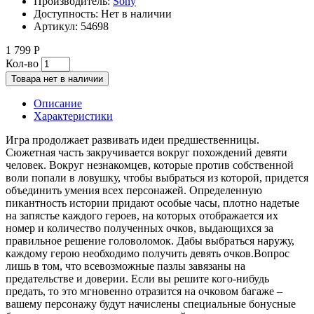
Производитель:
Sony
Доступность:
Нет в наличии
Артикул:
54698
1 799 Р
Кол-во
Товара нет в наличии
Описание
Характеристики
Игра продолжает развивать идеи предшественницы.
Сюжетная часть закручивается вокруг похождений девяти
человек. Вокруг незнакомцев, которые против собственной
воли попали в ловушку, чтобы выбраться из которой, придется
объединить умения всех персонажей. Определенную
пикантность истории придают особые часы, плотно надетые
на запястье каждого героев, на которых отображается их
номер и количество полученных очков, выдающихся за
правильное решение головоломок. Дабы выбраться наружу,
каждому герою необходимо получить девять очков.Вопрос
лишь в том, что всевозможные пазлы завязаны на
предательстве и доверии. Если вы решите кого-нибудь
предать, то это мгновенно отразится на очковом багаже –
вашему персонажу будут начислены специальные бонусные