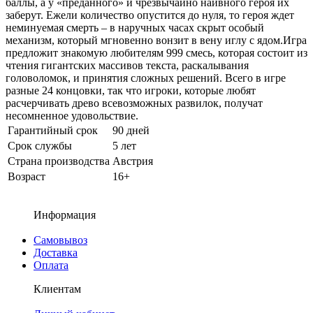
баллы, а у «преданного» и чрезвычайно наивного героя их
заберут. Ежели количество опустится до нуля, то героя ждет
неминуемая смерть – в наручных часах скрыт особый
механизм, который мгновенно вонзит в вену иглу с ядом.Игра
предложит знакомую любителям 999 смесь, которая состоит из
чтения гигантских массивов текста, раскалывания
головоломок, и принятия сложных решений. Всего в игре
разные 24 концовки, так что игроки, которые любят
расчерчивать древо всевозможных развилок, получат
несомненное удовольствие.
Гарантийный срок
90 дней
Срок службы
5 лет
Страна производства
Австрия
Возраст
16+
Информация
Самовывоз
Доставка
Оплата
Клиентам