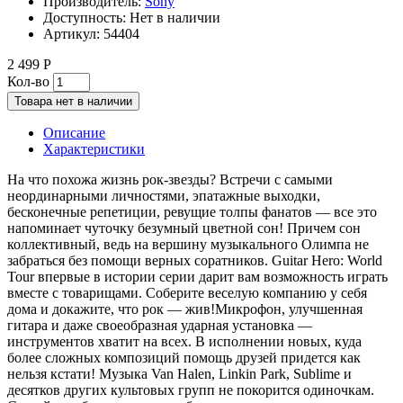
Производитель:
Sony
Доступность:
Нет в наличии
Артикул:
54404
2 499 Р
Кол-во
Товара нет в наличии
Описание
Характеристики
На что похожа жизнь рок-звезды? Встречи с самыми
неординарными личностями, эпатажные выходки,
бесконечные репетиции, ревущие толпы фанатов — все это
напоминает чуточку безумный цветной сон! Причем сон
коллективный, ведь на вершину музыкального Олимпа не
забраться без помощи верных соратников. Guitar Hero: World
Tour впервые в истории серии дарит вам возможность играть
вместе с товарищами. Соберите веселую компанию у себя
дома и докажите, что рок — жив!Микрофон, улучшенная
гитара и даже своеобразная ударная установка —
инструментов хватит на всех. В исполнении новых, куда
более сложных композиций помощь друзей придется как
нельзя кстати! Музыка Van Halen, Linkin Park, Sublime и
десятков других культовых групп не покорится одиночкам.