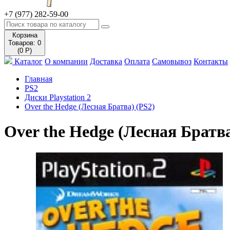
+7 (977) 282-59-00
Корзина
Товаров: 0
(0 Р)
Каталог
О компании
Доставка
Оплата
Самовывоз
Контакты
Главная
PS2
Диски Playstation 2
Over the Hedge (Лесная Братва) (PS2)
Over the Hedge (Лесная Братва