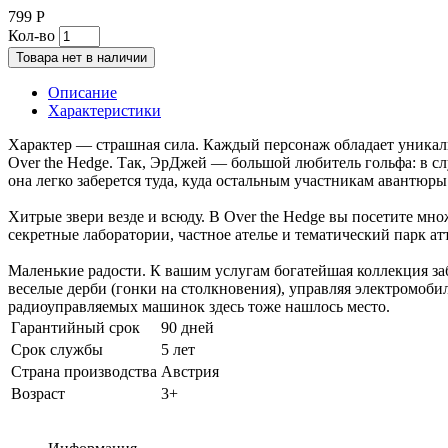
799 Р
Кол-во
Товара нет в наличии
Описание
Характеристики
Характер — страшная сила. Каждый персонаж обладает уникаль
Over the Hedge. Так, ЭрДжей — большой любитель гольфа: в с
она легко заберется туда, куда остальным участникам авантюры
Хитрые звери везде и всюду. В Over the Hedge вы посетите мн
секретные лаборатории, частное ателье и тематический парк 
Маленькие радости. К вашим услугам богатейшая коллекция з
веселые дерби (гонки на столкновения), управляя электромоби
радиоуправляемых машинок здесь тоже нашлось место.
Гарантийный срок
90 дней
Срок службы
5 лет
Страна производства
Австрия
Возраст
3+