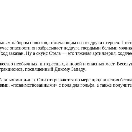
ным набором навыков, отличающим его от других героев. Поэто
лучае опасности он забрасывает недруга твердыми белыми мячик
 ход заказан. Ну а скунс Стела — это тяжелая артиллерия, ходяч
ожество необычных, интересных, а порой и опасных мест. Весел
аттракционов, посвященный Дикому Западу.
абавных мини-игр. Они открываются по мере продвижения бесш
лями, «позаимствованными» с поля для гольфа, а также получит