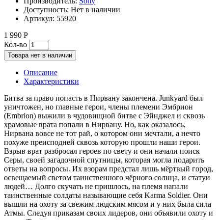
Производитель:
Sony
Доступность:
Нет в наличии
Артикул:
55920
1 990 Р
Кол-во
Товара нет в наличии
Описание
Характеристики
Битва за право попасть в Нирвану закончена. Junkyard был
уничтожен, но главные герои, члены племени Эмбрион
(Embrion) выжили в чудовищной битве с Эйнджел и сквозь
храмовые врата попали в Нирвану. Но, как оказалось,
Нирвана вовсе не тот рай, о котором они мечтали, а нечто
похуже преисподней сквозь которую прошли наши герои.
Взрыв врат разбросал героев по свету и они начали поиск
Серы, своей загадочной спутницы, которая могла подарить
ответы на вопросы. Их взорам предстал лишь мёртвый город,
освещаемый светом таинственного чёрного солнца, и статуи
людей… Долго скучать не пришлось, на племя напали
таинственные солдаты называющие себя Karma Soldier. Они
вышли на охоту за свежим людским мясом и у них была сила
Атмы. Следуя приказам своих лидеров, они объявили охоту и