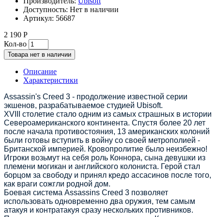
Производитель:
Ubisoft
Доступность:
Нет в наличии
Артикул:
56687
2 190 Р
Кол-во
Товара нет в наличии
Описание
Характеристики
Assassin's Creed 3 - продолжение известной серии
экшенов, разрабатываемое студией Ubisoft.
XVIII столетие стало одним из самых страшных в истории
Североамериканского континента. Спустя более 20 лет
после начала противостояния, 13 американских колоний
были готовы вступить в войну со своей метрополией -
Британской империей. Кровопролитие было неизбежно!
Игроки возьмут на себя роль Коннора, сына девушки из
племени могикан и английского колониста. Герой стал
борцом за свободу и принял кредо ассасинов после того,
как враги сожгли родной дом.
Боевая система Assassins Creed 3 позволяет
использовать одновременно два оружия, тем самым
атакуя и контратакуя сразу нескольких противников.