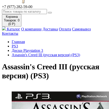
+7 (977) 282-59-00
Корзина
Товаров: 0
(0 Р)
Каталог
О компании
Доставка
Оплата
Самовывоз
Контакты
Главная
PS3
Диски Playstation 3
Assassin's Creed III (русская версия) (PS3)
Assassin's Creed III (русская
версия) (PS3)