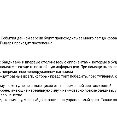
. События данной версии будут происходить за много лет до кров
о Рыцаря проходит постепенно.
с бандитами и впервые столкнетесь с оппонентами, которые в бу
 поможет находить важнейшую информацию. При помощи высокот
ки, неприметные невооруженным взглядом.
 ждут разные враги, которых предстоит победить, преступления, 
му сюжету, но не являющихся его непременной составляющей.
в броне, имеющие нереальную силу и неимоверно ловкие бандиты,
совершенстве.
, - к примеру, мощный дистанционно-управляемый крюк. Также 