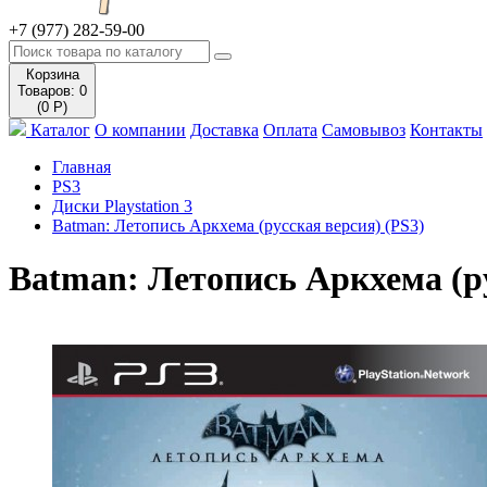
+7 (977) 282-59-00
Корзина
Товаров: 0
(0 Р)
Каталог
О компании
Доставка
Оплата
Самовывоз
Контакты
Главная
PS3
Диски Playstation 3
Batman: Летопись Аркхема (русская версия) (PS3)
Batman: Летопись Аркхема (ру