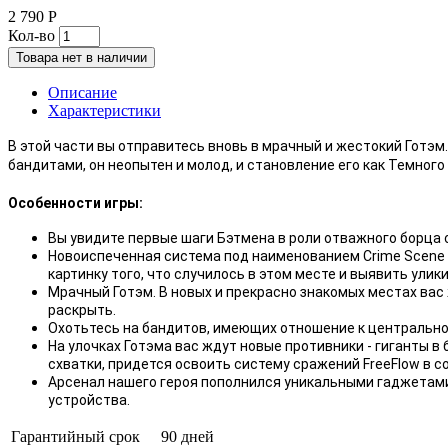
2 790 Р
Кол-во
Товара нет в наличии
Описание
Характеристики
В этой части вы отправитесь вновь в мрачный и жестокий Готэм
бандитами, он неопытен и молод, и становление его как Темног
Особенности игры:
Вы увидите первые шаги Бэтмена в роли отважного борца 
Новоиспеченная система под наименованием Crime Scene
картинку того, что случилось в этом месте и выявить ули
Мрачный Готэм. В новых и прекрасно знакомых местах вас
раскрыть.
Охотьтесь на бандитов, имеющих отношение к центрально
На улочках Готэма вас ждут новые противники - гиганты 
схватки, придется освоить систему сражений FreeFlow в 
Арсенал нашего героя пополнился уникальными гаджетами
устройства.
Гарантийный срок
90 дней