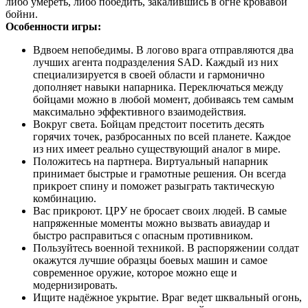
либо умереть, либо победить, закалившись в огне кровавой
бойни.
Особенности игры:
Вдвоем непобедимы. В логово врага отправляются два
лучших агента подразделения SAD. Каждый из них
специализируется в своей области и гармонично
дополняет навыки напарника. Переключаться между
бойцами можно в любой момент, добиваясь тем самым
максимально эффективного взаимодействия.
Вокруг света. Бойцам предстоит посетить десять
горячих точек, разбросанных по всей планете. Каждое
из них имеет реально существующий аналог в мире.
Положитесь на партнера. Виртуальный напарник
принимает быстрые и грамотные решения. Он всегда
прикроет спину и поможет разыграть тактическую
комбинацию.
Вас прикроют. ЦРУ не бросает своих людей. В самые
напряженные моменты можно вызвать авиаудар и
быстро расправиться с опасным противником.
Пользуйтесь военной техникой. В распоряжении солдат
окажутся лучшие образцы боевых машин и самое
современное оружие, которое можно еще и
модернизировать.
Ищите надёжное укрытие. Враг ведет шквальный огонь,