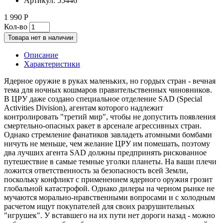
Артикул:
55446
1 990 Р
Кол-во
Товара нет в наличии
Описание
Характеристики
Ядерное оружие в руках маленьких, но гордых стран - вечная
тема для ночных кошмаров правительственных чиновников.
В ЦРУ даже создано специальное отделение SAD (Special
Activities Division), агентам которого надлежит
контролировать "третий мир", чтобы не допустить появления
смертельно-опасных ракет в арсенале агрессивных стран.
Однако стремление фанатиков завладеть атомными бомбами
ничуть не меньше, чем желание ЦРУ им помешать, поэтому
два лучших агента SAD должны предпринять рискованное
путешествие в самые темные уголки планеты. На ваши плечи
ложится ответственность за безопасность всей Земли,
поскольку конфликт с применением ядерного оружия грозит
глобальной катастрофой. Однако дилеры на черном рынке не
мучаются морально-нравственными вопросами и с холодным
расчетом ищут покупателей для своих разрушительных
"игрушек". У вставшего на их пути нет дороги назад - можно