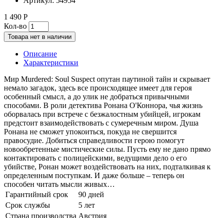
Артикул:
54954
1 490 Р
Кол-во
Товара нет в наличии
Описание
Характеристики
Мир Murdered: Soul Suspect опутан паутиной тайн и скрывает
немало загадок, здесь все происходящее имеет для героя
особенный смысл, а до улик не добраться привычными
способами. В роли детектива Ронана О'Коннора, чья жизнь
оборвалась при встрече с безжалостным убийцей, игрокам
предстоит взаимодействовать с сумеречным миром. Душа
Ронана не сможет упокоиться, покуда не свершится
правосудие. Добиться справедливости герою помогут
новообретенные мистические силы. Пусть ему не дано прямо
контактировать с полицейскими, ведущими дело о его
убийстве, Ронан может воздействовать на них, подталкивая к
определенным поступкам. И даже больше – теперь он
способен читать мысли живых…
Гарантийный срок
90 дней
Срок службы
5 лет
Страна производства
Австрия