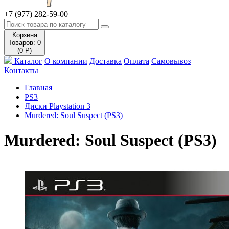
+7 (977) 282-59-00
Корзина
Товаров: 0
(0 Р)
Каталог
О компании
Доставка
Оплата
Самовывоз
Контакты
Главная
PS3
Диски Playstation 3
Murdered: Soul Suspect (PS3)
Murdered: Soul Suspect (PS3)