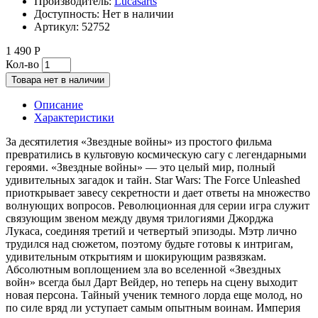
Производитель:
Lucasarts
Доступность:
Нет в наличии
Артикул:
52752
1 490 Р
Кол-во
Товара нет в наличии
Описание
Характеристики
За десятилетия «Звездные войны» из простого фильма
превратились в культовую космическую сагу с легендарными
героями. «Звездные войны» — это целый мир, полный
удивительных загадок и тайн. Star Wars: The Force Unleashed
приоткрывает завесу секретности и дает ответы на множество
волнующих вопросов. Революционная для серии игра служит
связующим звеном между двумя трилогиями Джорджа
Лукаса, соединяя третий и четвертый эпизоды. Мэтр лично
трудился над сюжетом, поэтому будьте готовы к интригам,
удивительным открытиям и шокирующим развязкам.
Абсолютным воплощением зла во вселенной «Звездных
войн» всегда был Дарт Вейдер, но теперь на сцену выходит
новая персона. Тайный ученик темного лорда еще молод, но
по силе вряд ли уступает самым опытным воинам. Империя