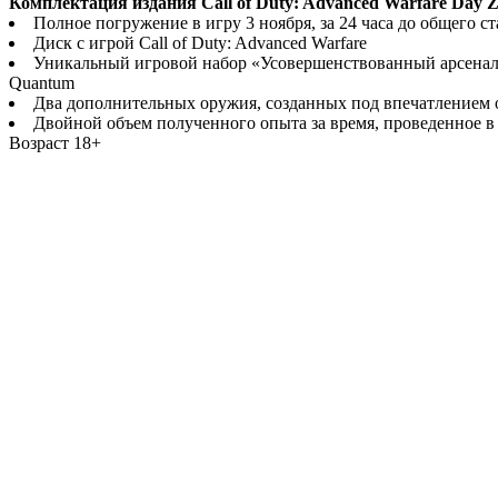
Комплектация издания Call of Duty: Advanced Warfare Day Z
Полное погружение в игру 3 ноября, за 24 часа до общего с
Диск с игрой Call of Duty: Advanced Warfare
Уникальный игровой набор «Усовершенствованный арсенал»,
Quantum
Два дополнительных оружия, созданных под впечатлением от
Двойной объем полученного опыта за время, проведенное в 
Возраст 18+