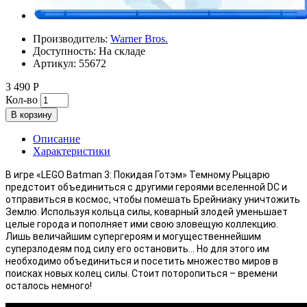
Производитель:
Warner Bros.
Доступность:
На складе
Артикул:
55672
3 490 Р
Кол-во
В корзину
Описание
Характеристики
В игре «LEGO Batman 3: Покидая Готэм» Темному Рыцарю
предстоит объединиться с другими героями вселенной DC и
отправиться в космос, чтобы помешать Брейниаку уничтожить
Землю. Используя кольца силы, коварный злодей уменьшает
целые города и пополняет ими свою зловещую коллекцию.
Лишь величайшим супергероям и могущественнейшим
суперзлодеям под силу его остановить... Но для этого им
необходимо объединиться и посетить множество миров в
поисках новых колец силы. Стоит поторопиться – времени
осталось немного!