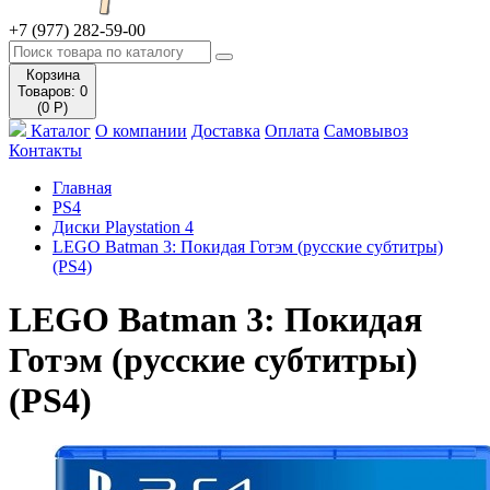
+7 (977) 282-59-00
Корзина
Товаров: 0
(0 Р)
Каталог
О компании
Доставка
Оплата
Самовывоз
Контакты
Главная
PS4
Диски Playstation 4
LEGO Batman 3: Покидая Готэм (русские субтитры)
(PS4)
LEGO Batman 3: Покидая
Готэм (русские субтитры)
(PS4)