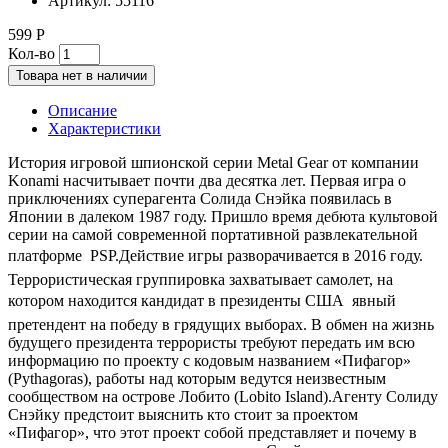
Артикул:
55116
599 Р
Кол-во
Товара нет в наличии
Описание
Характеристики
История игровой шпионской серии Metal Gear от компании
Konami насчитывает почти два десятка лет. Первая игра о
приключениях суперагента Солида Снэйка появилась в
Японии в далеком 1987 году. Пришло время дебюта культовой
серии на самой современной портативной развлекательной
платформе  PSP.Действие игры разворачивается в 2016 году.
Террористическая группировка захватывает самолет, на
котором находится кандидат в президенты США  явный
претендент на победу в грядущих выборах. В обмен на жизнь
будущего президента террористы требуют передать им всю
информацию по проекту с кодовым названием «Пифагор»
(Pythagoras), работы над которым ведутся неизвестным
сообществом на острове Лобито (Lobito Island).Агенту Солиду
Снэйку предстоит выяснить кто стоит за проектом
«Пифагор», что этот проект собой представляет и почему в