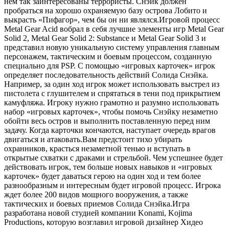
нем так заинтересованы террористы. Снэйк должен
пробраться на хорошо охраняемую базу острова Лобито и
выкрасть «Пифагор», чем бы он ни являлся.Игровой процесс
Metal Gear Acid вобрал в себя лучшие элементы игр Metal Gear
Solid 2, Metal Gear Solid 2: Substance и Metal Gear Solid 3 и
представил новую уникальную систему управления главным
персонажем, тактическим и боевым процессом, созданную
специально для PSP. С помощью «игровых карточек» игрок
определяет последовательность действий Солида Снэйка.
Например, за один ход игрок может использовать выстрел из
пистолета с глушителем и спрятаться в тени под прикрытием
камуфляжа. Игроку нужно грамотно и разумно использовать
набор «игровых карточек», чтобы помочь Снэйку незаметно
обойти весь остров и выполнить поставленную перед ним
задачу. Когда карточки кончаются, наступает очередь врагов
двигаться и атаковать.Вам предстоит тихо убирать
охранников, красться незаметной тенью и вступать в
открытые схватки с драками и стрельбой. Чем успешнее будет
действовать игрок, тем больше новых навыков и «игровых
карточек» будет даваться герою на один ход и тем более
разнообразным и интересным будет игровой процесс. Игрока
ждет более 200 видов мощного вооружения, а также
тактических и боевых приемов Солида Снэйка.Игра
разработана новой студией компании Konami, Kojima
Productions, которую возглавил игровой дизайнер Хидео