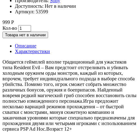
Производитель:
Sony
Доступность:
Нет в наличии
Артикул:
53599
999 Р
Кол-во
Товара нет в наличии
Описание
Характеристики
Общается геймплей вполне традиционный для ужастиков
типа Resident Evil – Вам предстоит отстреливать и убивать
холодным оружием орды монстров, каждый из которых,
впрочем, требует индивидуального подхода в выборе способа
убийства. Помимо того, игрок сможет собрать множество
различных бонусов, оружия и боеприпасов. Найденный
вовремя редкий магический гриб способен восстановить силы
полностью изможденного персонажа.Игра предложит
несколько вариаций режимов прохождения – от быстрой
схватки с монстрами, минуя сюжетную компанию и
заканчивая уровнями которые специально предназначены для
прохождения двумя или четырьмя игроками с использованием
сервиса PSP Ad Hoc.Возраст 12+