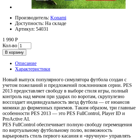
Производитель:
Konami
Доступность:
На складе
Артикул:
54031
1 990 Р
Кол-во
В корзину
Описание
Характеристики
Новый выпуск популярного симулятора футбола создан с
учетом пожеланий и предложений поклонников серии. PES
2013 предоставляет свободу в выборе стиля игры, полный
контроль над мячом при ударах по воротам, скрупулезно
воссоздает индивидуальность звезд футбола — от нюансов
мимики до фирменных приемов. Таким образом, три главные
особенности PES 2013 — это PES FullControl, Player ID и
ProActive AI.
PES FullControl обеспечивает полную свободу перемещения
по виртуальному футбольному полю, возможность
варьировать стиль первого касания и «вручную» управлять