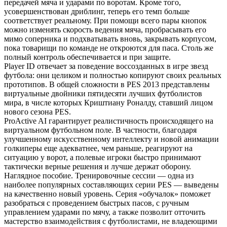
передачей мяча и ударами по воротам. Кроме того,
усовершенствован дриблинг, теперь его темп больше
соответствует реальному. При помощи всего пары кнопок
можно изменять скорость ведения мяча, пробрасывать его
мимо соперника и подхватывать вновь, закрывать корпусом,
пока товарищи по команде не откроются для паса. Столь же
полный контроль обеспечивается и при защите.
Player ID отвечает за поведение воссозданных в игре звезд
футбола: они целиком и полностью копируют своих реальных
прототипов. В общей сложности в PES 2013 представлены
виртуальные двойники пятидесяти лучших футболистов
мира, в числе которых Криштиану Роналду, ставший лицом
нового сезона PES.
ProActive AI гарантирует реалистичность происходящего на
виртуальном футбольном поле. В частности, благодаря
улучшенному искусственному интеллекту и новой анимации
голкиперы еще адекватнее, чем раньше, реагируют на
ситуацию у ворот, а полевые игроки быстро принимают
тактически верные решения и лучше держат оборону.
Наглядное пособие. Тренировочные сессии — одна из
наиболее популярных составляющих серии PES — выведены
на качественно новый уровень. Серия «обучалок» поможет
разобраться с проведением быстрых пасов, с ручным
управлением ударами по мячу, а также позволит отточить
мастерство взаимодействия с футболистами, не владеющими