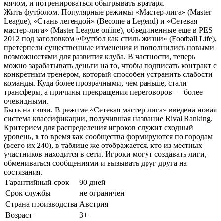
мячом, и потренироваться обыгрывать вратаря.
Жить футболом. Популярные режимы «Мастер-лига» (Master
League), «Стань легендой» (Become a Legend) и «Сетевая
мастер-лига» (Master League online), объединенные еще в PES
2012 под заголовком «Футбол как стиль жизни» (Football Life),
претерпели существенные изменения и пополнились новыми
возможностями для развития клуба. В частности, теперь
можно зарабатывать деньги на то, чтобы подписать контракт с
конкретным тренером, который способен устранить слабости
команды. Куда более прозрачными, чем раньше, стали
трансферы, а причины прекращения переговоров — более
очевидными.
Быть на связи. В режиме «Сетевая мастер-лига» введена новая
система классификации, получившая название Rival Ranking.
Критерием для распределения игроков служит сходный
уровень, в то время как сообщества формируются по городам
(всего их 240), в таблице же отображается, кто из местных
участников находится в сети. Игроки могут создавать лиги,
обмениваться сообщениями и вызывать друг друга на
состязания.
Гарантийный срок
90 дней
Срок службы
не ограничен
Страна производства
Австрия
Возраст
3+