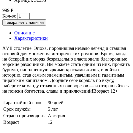
Артикул:
52553
999 Р
Кол-во
Товара нет в наличии
Описание
Характеристики
XVII столетие. Эпоха, породившая немало легенд и ставшая
основой для множества исторических романов. Время, когда
на бескрайних морях безраздельно властвовали благородные
морские разбойники. Вы можете стать одним из них, прожить
бурную, наполненную яркими красками жизнь, и войти в
историю, став самым знаменитым, удачливым и галантным
пиратским капитаном. Добудьте себе корабль по вкусу,
наберите команду отчаянных головорезов — и отправляйтесь
на поиски богатства, славы и приключений!Возраст 12+
Гарантийный срок
90 дней
Срок службы
5 лет
Страна производства
Австрия
Возраст
12+