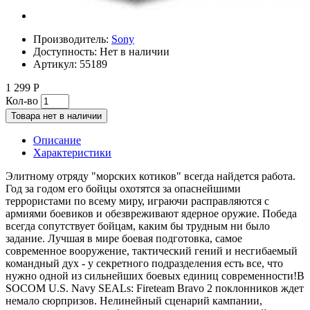
Производитель:
Sony
Доступность:
Нет в наличии
Артикул:
55189
1 299 Р
Кол-во
Товара нет в наличии
Описание
Характеристики
Элитному отряду "морских котиков" всегда найдется работа.
Год за годом его бойцы охотятся за опаснейшими
террористами по всему миру, играючи расправляются с
армиями боевиков и обезвреживают ядерное оружие. Победа
всегда сопутствует бойцам, каким бы трудным ни было
задание. Лучшая в мире боевая подготовка, самое
современное вооружение, тактический гений и несгибаемый
командный дух - у секретного подразделения есть все, что
нужно одной из сильнейших боевых единиц современности!В
SOCOM U.S. Navy SEALs: Fireteam Bravo 2 поклонников ждет
немало сюрпризов. Нелинейный сценарий кампании,