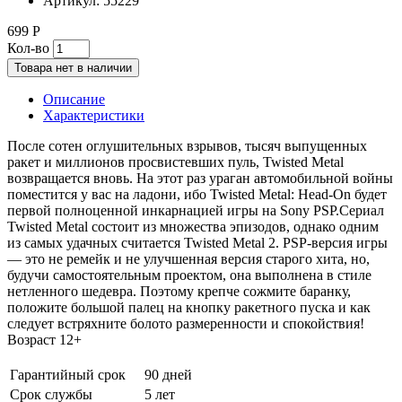
Артикул:
55229
699 Р
Кол-во
Товара нет в наличии
Описание
Характеристики
После сотен оглушительных взрывов, тысяч выпущенных
ракет и миллионов просвистевших пуль, Twisted Metal
возвращается вновь. На этот раз ураган автомобильной войны
поместится у вас на ладони, ибо Twisted Metal: Head-On будет
первой полноценной инкарнацией игры на Sony PSP.Сериал
Twisted Metal состоит из множества эпизодов, однако одним
из самых удачных считается Twisted Metal 2. PSP-версия игры
— это не ремейк и не улучшенная версия старого хита, но,
будучи самостоятельным проектом, она выполнена в стиле
нетленного шедевра. Поэтому крепче сожмите баранку,
положите большой палец на кнопку ракетного пуска и как
следует встряхните болото размеренности и спокойствия!
Возраст 12+
Гарантийный срок
90 дней
Срок службы
5 лет