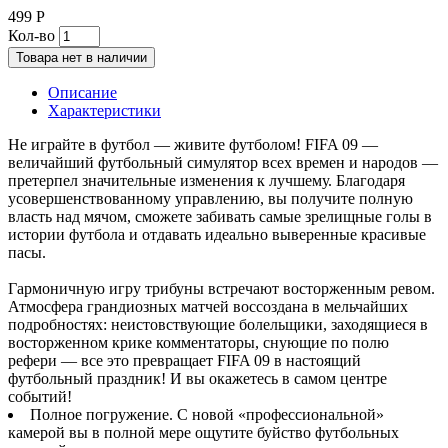
499 Р
Кол-во
Товара нет в наличии
Описание
Характеристики
Не играйте в футбол — живите футболом! FIFA 09 —
величайший футбольный симулятор всех времен и народов —
претерпел значительные изменения к лучшему. Благодаря
усовершенствованному управлению, вы получите полную
власть над мячом, сможете забивать самые зрелищные голы в
истории футбола и отдавать идеально выверенные красивые
пасы.
Гармоничную игру трибуны встречают восторженным ревом.
Атмосфера грандиозных матчей воссоздана в мельчайших
подробностях: неистовствующие болельщики, заходящиеся в
восторженном крике комментаторы, снующие по полю
рефери — все это превращает FIFA 09 в настоящий
футбольный праздник! И вы окажетесь в самом центре
событий!
Полное погружение. С новой «профессиональной»
камерой вы в полной мере ощутите буйство футбольных