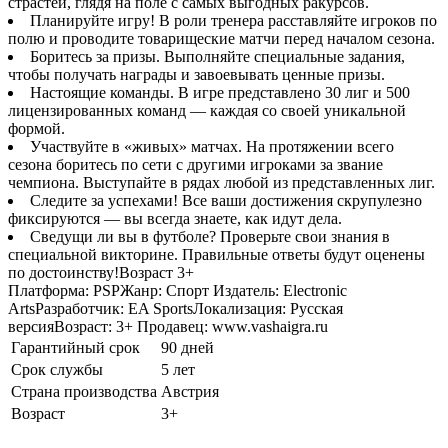
страстей, глядя на поле с самых выгодных ракурсов.
Планируйте игру! В роли тренера расставляйте игроков по
полю и проводите товарищеские матчи перед началом сезона.
Боритесь за призы. Выполняйте специальные задания,
чтобы получать награды и завоевывать ценные призы.
Настоящие команды. В игре представлено 30 лиг и 500
лицензированных команд — каждая со своей уникальной
формой.
Участвуйте в «живых» матчах. На протяжении всего
сезона боритесь по сети с другими игроками за звание
чемпиона. Выступайте в рядах любой из представленных лиг.
Следите за успехами! Все ваши достижения скрупулезно
фиксируются — вы всегда знаете, как идут дела.
Сведущи ли вы в футболе? Проверьте свои знания в
специальной викторине. Правильные ответы будут оценены
по достоинству!Возраст 3+
Платформа: PSPЖанр: Спорт Издатель: Electronic
ArtsРазработчик: EA SportsЛокализация: Русская
версияВозраст: 3+ Продавец: www.vashaigra.ru
Гарантийный срок
90 дней
Срок службы
5 лет
Страна производства
Австрия
Возраст
3+