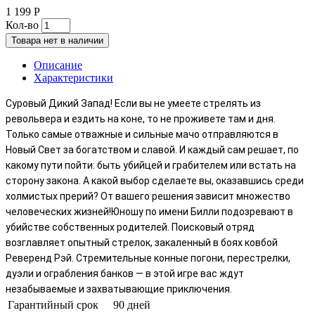
1 199 Р
Кол-во
Товара нет в наличии
Описание
Характеристики
Суровый Дикий Запад! Если вы не умеете стрелять из
револьвера и ездить на коне, то не проживете там и дня.
Только самые отважные и сильные мачо отправляются в
Новый Свет за богатством и славой. И каждый сам решает, по
какому пути пойти: быть убийцей и грабителем или встать на
сторону закона. А какой выбор сделаете вы, оказавшись среди
холмистых прерий? От вашего решения зависит множество
человеческих жизней!Юношу по имени Билли подозревают в
убийстве собственных родителей. Поисковый отряд
возглавляет опытный стрелок, закаленный в боях ковбой
Реверенд Рэй. Стремительные конные погони, перестрелки,
дуэли и ограбления банков — в этой игре вас ждут
незабываемые и захватывающие приключения.
Гарантийный срок
90 дней