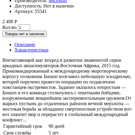
Производитель:
Microsoft
Доступность:
Нет в наличии
Артикул:
55541
2 490 Р
Кол-во
Товара нет в наличии
Описание
Характеристики
Впечатляющий шаг вперед в развитии знаменитой серии
аркадных авиасимуляторов.Восточная Африка, 2015 год.
Прикомандированный к международному миротворческому
корпусу полковник Бишоп возглавил небольшую эскадрилью,
которой поручено провести операцию по подавлению
повстанцев-экстремистов. Задание оказалось непростым —
Бишоп и его команда столкнулись с опытными бойцами,
вооруженными мощнейшим экспериментальным оружием.От
жарких пустынь до отдаленных районов вечной мерзлоты —
жестокая борьба за обладание смертоносным устройством вот-
вот охватит мир и перерастет в глобальный международный
конфликт…
Гарантийный срок
90 дней
Срок службы
5 лет