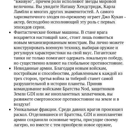
"вживую", причем роли исполняют звезды мировой
величины. Вы увидите Наташу Хендстридж, Карла
Ламбли и многих других знаменитостей. А самого
харизматичного злодея по-прежнему играет Джо Кукан -
актер, бесподобно исполняющий эту роль с первых
эпизодов серии.
Фантастические боевые машины. В стане врага
воцаряется настоящий хаос, стоит лишь появиться
новым механизированным монстрам. Вы лично можете
конструировать военную технику, выбирая оружие и
регулируя характеристики на свой вкус. Гигантские
танки не только помогают одержать локальную победу,
но существенно влияют на глобальное противостояние.
Невиданные армии. Благодаря новым войскам,
постройкам и способностям, добавленным к каждой из
трех сторон, третья война за тиберий станет самой
разрушительной в истории планеты. Приняв
командование войсками Братства Nod, защитников
Земли GDI или же инопланетных захватчиков, вы
развяжете смертоносное противостояние на земле и в
воздухе!
Уникальные фракции. Среди давних врагов произошел
раскол. Отделившиеся от Братства, GDI и инопланетян
армии сохранили основные черты, присущие своему
лагерю, но вместе с тем приобрели новое оружие,