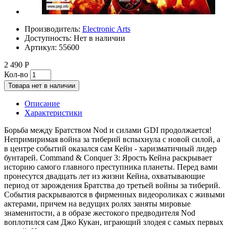
Производитель:
Electronic Arts
Доступность:
Нет в наличии
Артикул:
55600
2 490 Р
Кол-во
Товара нет в наличии
Описание
Характеристики
Борьба между Братством Nod и силами GDI продолжается!
Непримиримая война за тиберий вспыхнула с новой силой, а
в центре событий оказался сам Кейн - харизматичный лидер
бунтарей. Command & Conquer 3: Ярость Кейна раскрывает
историю самого главного преступника планеты. Перед вами
пронесутся двадцать лет из жизни Кейна, охватывающие
период от зарождения Братства до третьей войны за тиберий.
События раскрываются в фирменных видеороликах с живыми
актерами, причем на ведущих ролях заняты мировые
знаменитости, а в образе жестокого предводителя Nod
воплотился сам Джо Кукан, играющий злодея с самых первых