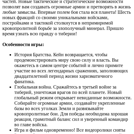
частей. Новые тактические и стратегические возможности
позволят вам создавать огромные армии и претворять в жизнь
любые замыслы. Впервые полем боя стала вся планета! Шесть
новых фракций со своими уникальными войсками,
постройками и тактикой столкнутся в непримиримой
кровопролитной борьбе за злополучный минерал. Пришло
время узнать всю правду о тиберии!
Особенности игры:
История Братства. Кейн возвращается, чтобы
продемонстрировать миру свою силу и власть. Вы
окажетесь в самом центре событий и лично примите
участие во всех легендарных сражениях, заполняющих
двадцатилетний период жизни харизматичного
фанатика.
Глобальная война. Сражайтесь в третьей войне за
тиберий, уничтожая врагов по всей планете. Новый
глобальный режим открывает невиданные возможности.
Собирайте огромные армии, создавайте укрепленные
базы во всех уголках Земли и развязывайте
кровопролитные бои. Для победы необходима хорошая
реакция, грамотный баланс сил и уверенный командир
во главе войска.
Игра и фильм одновременно! Все видеоролики сняты