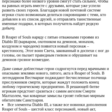
персонажи более низкого уровня смогут стать сильнее, чтобы
на равных играть вместе с друзьями, которые уже успели
развить своих героев. Благодаря новой почтовой системе
игроки стало возможным делиться сокровищами с теми, кто
добавлен в их список друзей, и отправлять таинственные
именные подарки, в которых получатель найдет редкую
добычу.
В Reaper of Souls наряду с пятью отважными героями из
Diablo III (варваром, охотником на демонов, монахом,
колдуном и чародеем) появится новый персонаж –
крестоносец. Этот воин Света, закованный в доспехи с ног до
головы, он пылает праведным гневом и обрушивает на
демонов грозное возмездие.
Даже самые доблестные герои содрогнутся перед мрачными и
опасными землями нового, пятого, акта в Reaper of Souls. В
легендарном Вестмарше поджидают бесчисленные полчища
прислужников смерти, которые жаждут положить конец
любому героическому предприятию. В решающей битве
игрокам предстоит сразиться с самим ангелом Смерти
Малтаэлем, чьи коварные замыслы грозят гибелью мирным
обитателям Санктуария.
Все элементы Diablo III, а также все новинки дополнения
Reaper of Souls – шестой класс персонажей, новый акт,