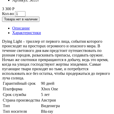
Артикул:
56557
3 300 Р
Кол-во
Товара нет в наличии
Описание
Характеристики
Dying Light – триллер от первого лица, события которого
происходят на просторах огромного и опасного мира. В
течение светового дня вам предстоит путешествовать по
руинам городов, разыскивать припасы, создавать оружие.
Ночью же охотники превращаются в добычу, ведь это время,
когда на улицах господствуют жертвы эпидемии. Самые
пугающие твари приходят во тьме, и потребуется
использовать все без остатка, чтобы продержаться до первого
луча солнца.
Гарантийный срок
90 дней
Платформа
Xbox One
Срок службы
5 лет
Страна производства
Австрия
Тип
Видеоигра
Тип носителя
Blu-ray