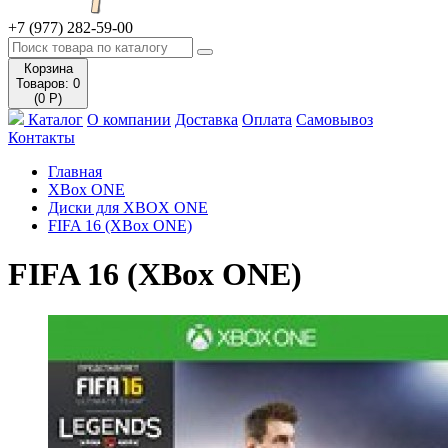
+7 (977) 282-59-00
Корзина
Товаров: 0
(0 Р)
Каталог
О компании
Доставка
Оплата
Самовывоз
Контакты
Главная
XBox ONE
Диски для XBOX ONE
FIFA 16 (XBox ONE)
FIFA 16 (XBox ONE)